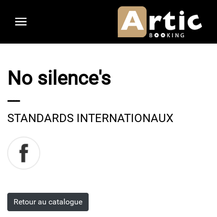
Aller
au
contenu
principal
No silence's
----
STANDARDS INTERNATIONAUX
Retour au catalogue