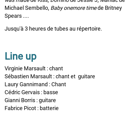
was made
de Kiss,
Domino
de Jessie J,
Maniac
de
Michael Sembello,
Baby onemore time
de Britney
Spears ....
Jusqu'à 3 heures de tubes au répertoire.
Line up
Virginie Marsault : chant
Sébastien Marsault : chant et guitare
Laury Gannimand : Chant
Cédric Gervais : basse
Gianni Borris : guitare
Fabrice Picot : batterie