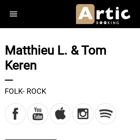
Aller
au
contenu
principal
Matthieu L. & Tom
Keren
----
FOLK- ROCK