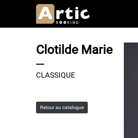
Aller
au
contenu
principal
Clotilde Marie
----
CLASSIQUE
Retour au catalogue