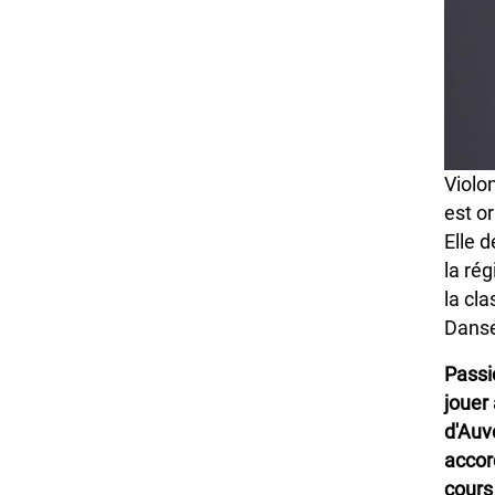
Violo
est o
Elle 
la ré
la cl
Danse
Passi
jouer 
d'Auv
accor
cours